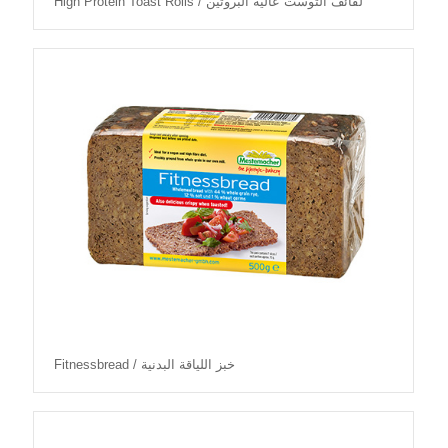
High Protein Toast Rolls / لفائف التوست عالية البروتين
Fitnessbread / خبز اللياقة البدنية