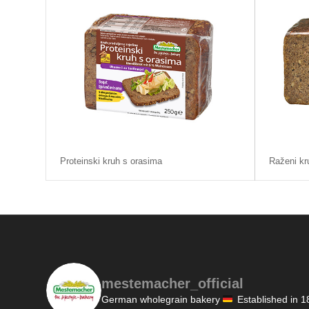
Proteinski kruh s orasima
Raženi kr
mestemacher_official
German wholegrain bakery
Established in 1