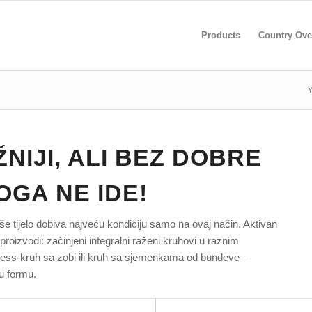
Products
Country Ove
Y
NIJI, ALI BEZ DOBRE
OGA NE IDE!
aše tijelo dobiva najveću kondiciju samo na ovaj način. Aktivan
oizvodi: začinjeni integralni raženi kruhovi u raznim
itness-kruh sa zobi ili kruh sa sjemenkama od bundeve –
u formu.