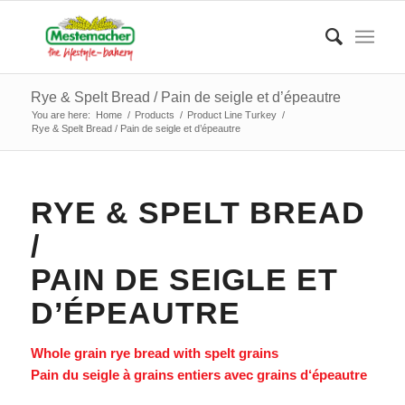
Rye & Spelt Bread / Pain de seigle et d’épeautre
You are here:
Home
/
Products
/
Product Line Turkey
/
Rye & Spelt Bread / Pain de seigle et d’épeautre
RYE & SPELT BREAD
/
PAIN DE SEIGLE ET
D’ÉPEAUTRE
Whole grain rye bread with spelt grains
Pain du seigle à grains entiers avec grains d‘épeautre