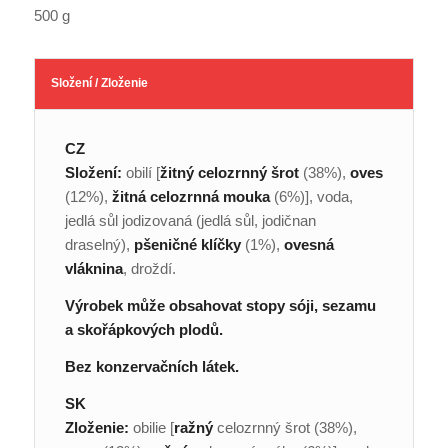
500 g
Složení / Zloženie
CZ
Složení:
obilí [
žitný celozrnný šrot
(38%),
oves
(12%),
žitná celozrnná mouka
(6%)], voda,
jedlá sůl jodizovaná (jedlá sůl, jodičnan
draselný),
pšeničné klíčky
(1%),
ovesná
vláknina
, droždí.
Výrobek může obsahovat stopy sóji, sezamu
a skořápkových plodů.
Bez konzervačních látek.
SK
Zloženie:
obilie [
ražný
celozrnný šrot (38%),