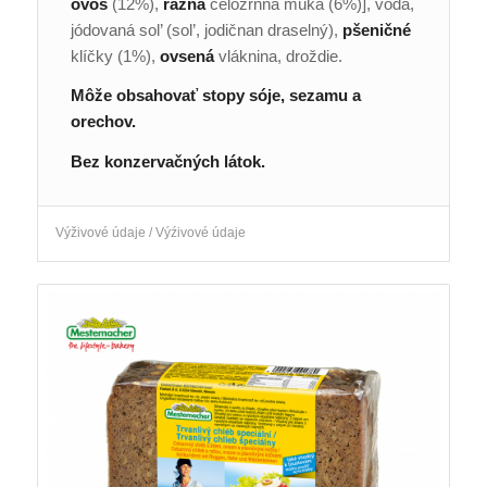
ovos
(12%),
ražná
celozrnná múka (6%)], voda,
jódovaná sol’ (sol’, jodičnan draselný),
pšeničné
klíčky (1%),
ovsená
vláknina, droždie.
Môže obsahovať stopy sóje, sezamu a
orechov.
Bez konzervačných látok.
Výživové údaje / Výźivové údaje