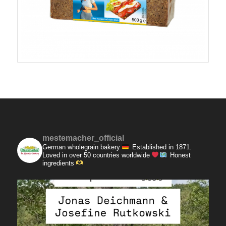
mestemacher_official
German wholegrain bakery
Established in 1871.
Loved in over 50 countries worldwide
Honest
ingredients