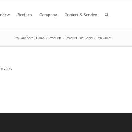
rview
Recipes
Company
Contact & Service
You are here:
Home
/
Products
/
Product Line Spain
/
Pita wheat
ionales