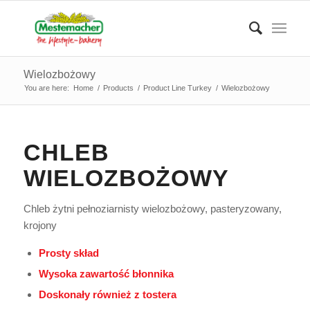
Wielozbożowy
You are here:
Home
/
Products
/
Product Line Turkey
/
Wielozbożowy
CHLEB
WIELOZBOŻOWY
Chleb żytni pełnoziarnisty wielozbożowy, pasteryzowany,
krojony
Prosty skład
Wysoka zawartość błonnika
Doskonały również z tostera