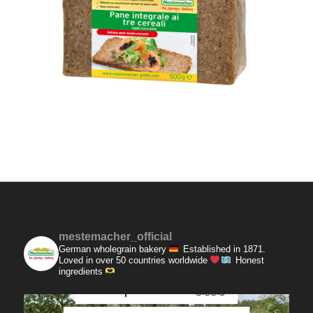
mestemacher_official
German wholegrain bakery
Established in 1871.
Loved in over 50 countries worldwide
Honest
ingredients