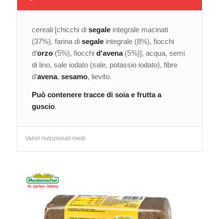
cereali [chicchi di
segale
integrale macinati
(37%), farina di
segale
integrale (8%), fiocchi
d‘
orzo
(5%), fiocchi
d‘avena
(5%)], acqua, semi
di lino, sale iodato (sale, potassio iodato), fibre
d‘
avena
,
sesamo
, lievito.
Può contenere tracce di soia e frutta a
guscio
.
Valori nutrizionali medi