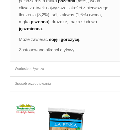
pełnoziarnista mąka
pszenna
(49%), woda,
oliwa z oliwek najwyższej jakości z pierwszego
tłoczenia (3,2%), sól, zakwas (1,6%) (woda,
mąka
pszenna
), drożdże, mąka słodowa
jęczmienna
.
Może zawierać
soję
i
gorczycę
.
Zastosowano alkohol etylowy.
Wartość odżywcza
Sposób przygotowania