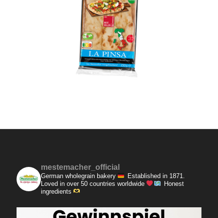
mestemacher_official
German wholegrain bakery
Established in 1871.
Loved in over 50 countries worldwide
Honest
ingredients