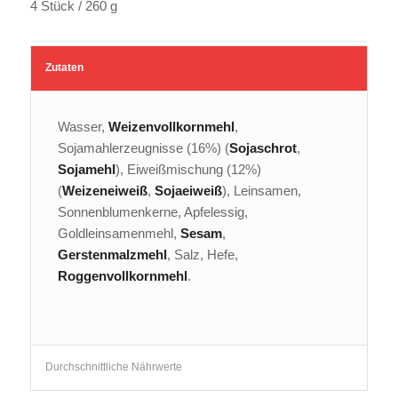
4 Stück / 260 g
Zutaten
Wasser,
Weizenvollkornmehl
,
Sojamahlerzeugnisse (16%) (
Sojaschrot
,
Sojamehl
), Eiweißmischung (12%)
(
Weizeneiweiß
,
Sojaeiweiß
), Leinsamen,
Sonnenblumenkerne, Apfelessig,
Goldleinsamenmehl,
Sesam
,
Gerstenmalzmehl
, Salz, Hefe,
Roggenvollkornmehl
.
Durchschnittliche Nährwerte