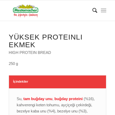
YÜKSEK PROTEINLI
EKMEK
HIGH PROTEIN BREAD
250 g
İçindekiler
Su,
tam buğday unu
,
buğday proteini
(%16),
kahverengi keten tohumu, ayçiçeği çekirdeği,
bezelye kaba unu (%4), bezelye unu (%3),