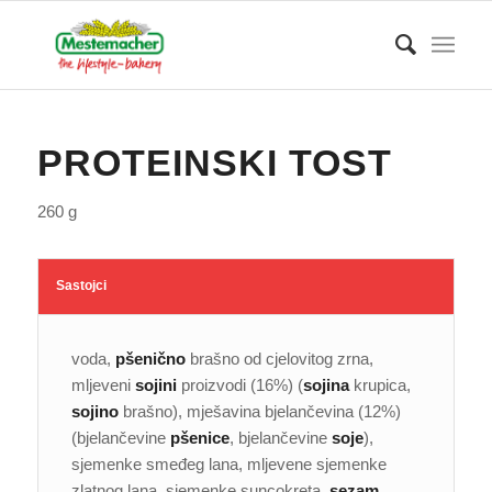
PROTEINSKI TOST
260 g
Sastojci
voda,
pšenično
brašno od cjelovitog zrna,
mljeveni
sojini
proizvodi (16%) (
sojina
krupica,
sojino
brašno), mješavina bjelančevina (12%)
(bjelančevine
pšenice
, bjelančevine
soje
),
sjemenke smeđeg lana, mljevene sjemenke
zlatnog lana, sjemenke suncokreta,
sezam
,